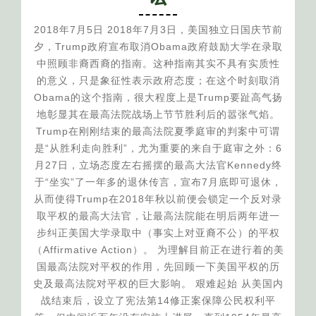
2018年7月5日 2018年7月3日，美国独立日国庆节前
夕，Trump政府宣布取消Obama政府鼓励大学在录取
中照顾非裔西裔的指南。这种指南其实不具有实质性
的意义，只是象征性表示政府态度；在这个时刻取消
Obama的这个指南，很大程度上是Trump要趾高气扬
地彰显其在最高法院战场上节节胜利后的嚣张气焰。
Trump在刚刚结束的最高法院夏季庭审的判案中可谓
是“从胜利走向胜利”，尤为重要的来自于庭审之外：6
月27日，立场态度左右摇摆的最高大法官Kennedy终
于“坐实”了一年多的退休传言，宣布7月底即可退休，
从而使得Trump在2018年秋以前便会锁定一个反对录
取平权的最高大法官，让最高法院能在明后两年进一
步纠正美国大学录取中（事实上对亚裔不公）的平权
（Affirmative Action）。 为理解目前正在进行着的美
国最高法院对平权的作用，先回顾一下美国平权的历
史及最高法院对平权的巨大影响。 艰难起始 从美国内
战结束后，设立了宪法第14修正案保障公民权利平