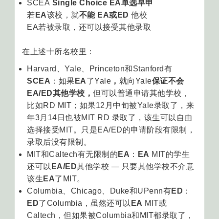
SCEA
Single Choice EA单选早申
若
EA
该校，就
不能 EA或ED
他校
EA若被录取，还可以接受其他录取
在上述十所名校里：
Harvard、Yale、Princeton和Stanford有
SCEA
：如果
EA
了Yale
，
就向Yale
保证不会
EA/ED其他学校，
但可以普通申请其他学校，
比如RD MIT；如果12月中旬被Yale录取了，来
年3月14日也被MIT RD 录取了，该生可以自由
选择接受MIT。只是EA/ED的申请阶段有限制，
录取后没有限制。
MIT和Caltech有无限制的
EA
：
EA
MIT的学生
还可以
EA/ED
其他学校 — 只要其他学校不介意
该生
EA
了MIT。
Columbia、Chicago、Duke和UPenn有
ED
：
ED
了Columbia，虽然还可以
EA
MIT或
Caltech，但如果被Columbia和MIT都录取了，