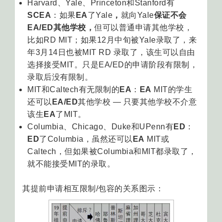
Harvard、Yale、Princeton和Stanford有
SCEA
：如果
EA
了Yale
，
就向Yale
保证不会
EA/ED其他学校，
但可以普通申请其他学校，
比如RD MIT；如果12月中旬被Yale录取了，来
年3月14日也被MIT RD 录取了，该生可以自由
选择接受MIT。只是EA/ED的申请阶段有限制，
录取后没有限制。
MIT和Caltech有无限制的
EA
：
EA
MIT的学生
还可以
EA/ED
其他学校 — 只要其他学校不介意
该生
EA
了MIT。
Columbia、Chicago、Duke和UPenn有
ED
：
ED
了Columbia，虽然还可以
EA
MIT或
Caltech，但如果被Columbia和MIT都录取了，
就不能接受MIT的录取。
其提前申请相互限制/包容的关系图示：