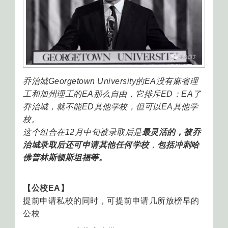
乔治城Georgetown University的EA没有麻省理
工和加州理工的EA那么自由，它排斥ED：EA了
乔治城，就不能ED其他学校，但可以EA其他学
校。
这个组合在12月中旬被录取后是
最灵活的，被乔
治城录取后还可申请其他任何学校
，
包括冲刺哈
佛普林斯顿斯坦福等。
【公校EA】
提前申请私校的同时，可提前申请几所放榜早的
公校