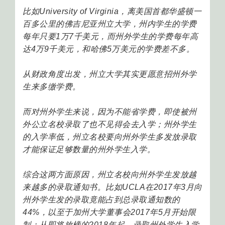
比如University of Virginia，离美国首都华盛顿一
百多公里的佛吉尼亚州立大学，州内学生的学费
每年只要1万7千美元，而州外学生的学费每年高
达4万9千美元，和哈佛5万美元的学费差不多。
从财政角度出发，州立大学其实更愿意招州外学
生来多缴学费。
而对州外学生来说，因为不能省学费，即使被州
外公立名校录取了也不见得会去入学；州外学生
的入学率低，州立名校要向州外学生多发放录取
才能保证足够数量的州外学生入学。
综合这两方面原因，州立名校向州外学生发放越
来越多的录取通知书。比如UCLA在2017年3月向
州外学生发的录取竟能占到总录取通知数的
44%，以至于加州大学董事会2017年5月开始限
制：从即将放榜的2018年起，录取州外学生入学