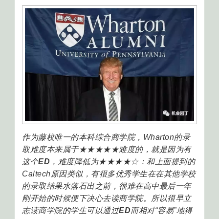
作为藤校唯一的本科综合商学院，Wharton的录
取难度本来属于★★★★★难度的，就是因为有
这个
ED
，难度降低为★★★★☆：和上面提到的
Caltech原因类似，有很多优秀学生在在其他学校
的录取结果水落石出之前，很难在高中最后一年
刚开始的时候便下决心去读商学院。所以很早立
志读商学院的学生可以通过
ED
而相对“容易”地得