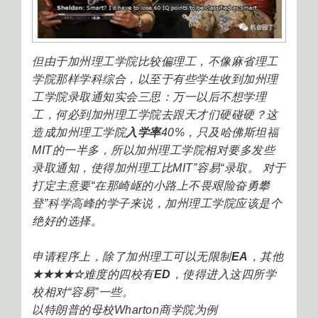
但由于加州理工学院比较偏理工，不像麻省理工
学院那样学科综合，以至于有些学生收到加州理
工学院录取通知实会三思：万一以后不想学理
工，何必到加州理工学院去跟天才们硬碰硬？这
造成加州理工学院
入学率
40%，只及哈佛斯坦福
MIT的一半多，所以加州理工学院相对要多发些
录取通知，使得加州理工比MIT”容易“录取。 对于
打定主意要“在那崎岖的小路上不畏艰险奋勇攀
登”科学高峰的学子来说，加州理工学院应该是个
绝好的选择。
申请程序上，除了加州理工可以无限制
EA
，其他
★★★★☆
难度的四校有
ED
，使得进入这四所学
校相对“容易”一些。
以特朗普的母校Wharton商学院为例