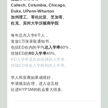
Caltech, Columbia, Chicago,
Duke, UPenn-Wharton
加州理工、哥伦比亚、芝加哥、
杜克、宾州大学沃顿商学院
每年总共入学6千人，
发放1万张录取通知书，
包括ED在内的平均
总入学率
60%，
排除ED的
RD入学率
40%。
RD入学率是自由选择的入学率，
排除ED强迫入学限制的入学率。
华人和亚裔如果成绩好，
申请规划合理，进入这五校
比进HYPSM的机会要大得多。