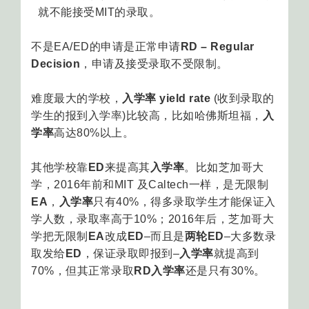
就不能接受MIT的录取。
不是EA/ED的申请是正常申请
RD – Regular
Decision
，申请及接受录取不受限制。
难度最大的学校，
入学率 yield rate
(收到录取的
学生的报到入学率)比较高，比如哈佛斯坦福，
入
学率
高达80%以上。
其他学校靠
ED
来提高其
入学率
。比如芝加哥大
学，2016年前和MIT 及Caltech一样，是无限制
EA
，
入学率
只有40%，得多录取学生才能保证入
学人数，录取率高于10%；2016年后，芝加哥大
学把无限制
EA
改成
ED
–而且是
两轮ED
–大多数录
取发给
ED
，保证录取即报到–
入学率
就提高到
70%，但其正常录取
RD入学率
还是只有30%。