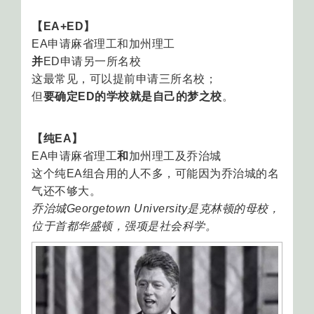
【EA+ED】
EA申请麻省理工和加州理工
并
ED申请另一所名校
这最常见，可以提前申请三所名校；
但
要确定ED的学校就是自己的梦之校
。
【纯EA】
EA申请麻省理工
和
加州理工及乔治城
这个纯EA组合用的人不多，可能因为乔治城的名
气还不够大。
乔治城Georgetown University是克林顿的母校，
位于首都华盛顿，强项是社会科学。