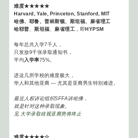
难度★★★★★
Harvard, Yale, Princeton, Stanford, MIT
哈佛、耶鲁、普林斯顿、斯坦福、麻省理工
哈耶普
、
斯坦福
、
麻省理工
，即
HYPSM
每年总共入学7千人，
只发放9千张录取通知书，
平均
入学率
75%。
进这几所学校的难度极大，
华人和其他亚裔 — 尤其是亚裔男生特别难进。
最近人权诉讼组织SFFA诉哈佛，
就是针对这种录取现象。
见
大学录取歧视亚裔势将终止
难度★★★★☆