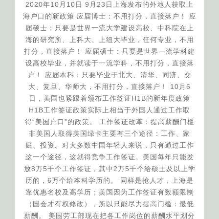
2020年10月10日 9月23日上海发布的外地人获取上
海户口的新政策 应届博士：不用打分，直接落户！ 应
届硕士：只要是世界一流大学建设高校、中科院在上
海的研究所、上科大、上纽大毕业，任何专业，不用
打分，直接落户！ 应届硕士：只要是世界一流学科建
设高校毕业，并就读于一流学科，不用打分，直接落
户！ 应届本科：只要毕业于北大、清华、同济、交
大、复旦、华师大，不用打分，直接落户！ 10月6
日，美国也紧跟着颁布工作签证H1B的新年度政策
H1B工作签证政策实际上相当于外国人通过工作取
得“美国户口”的政策。 工作签证改革：提高薪酬门槛
非美国人取得美国绿卡主要有三个途径：工作、家
庭、投资。对大多数中国年轻人来说，只有通过工作
这一个途径，这就得竞争工作签证。美国每年只能发
放8万5千个工作签证，其中2万5千个给硕士及以上学
历的，6万个给本科学历的。 同样是抢人才，上海是
靠优惠名校及高学历；美国因为工作签证有数额限制
（国会才有权修改），所以只能尽力提高门槛：最低
薪酬。 美国劳工部现在把各工作岗位的薪酬水平划分